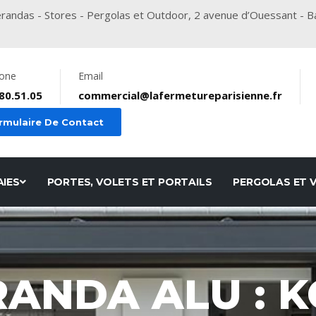
randas - Stores - Pergolas et Outdoor, 2 avenue d’Ouessant - B
one
Email
80.51.05
commercial@lafermetureparisienne.fr
rmulaire De Contact
AIES
PORTES, VOLETS ET PORTAILS
PERGOLAS ET 
ANDA ALU : K