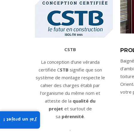
CSTB
PROL
Baigné
La conception d’une véranda
d’ambi
certifiée C
STB
signifie que son
toitur
système de montage respecte le
Orient
cahier des charges établi par
votre 
l’organisme du même nom et
atteste de la
qualité du
projet
et surtout de
sa
pérennité
.
J'ai un projet !
.