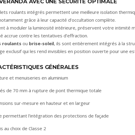
VÉRANDA AVEC UNE SÉCURITÉ OPTIMALE
lets roulants intégrés permettent une meilleure isolation ther
 notamment grâce à leur capacité d’occultation complète.
dent à moduler la luminosité intérieure, préservent votre intimit
té accrue contre les tentatives d’effraction.
s roulants
ou
brise-soleil
, ils sont entièrement intégrés à la st
e exclusif qui les rend invisibles en position ouverte pour une es
ACTÉRISTIQUES GÉNÉRALES
cture et menuiseries en aluminium
ilés de 70 mm à rupture de pont thermique totale
nsions sur-mesure en hauteur et en largeur
re permettant l’intégration des protections de façade
ris au choix de Classe 2