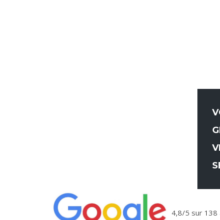
V
G
V
S
4,8/5 sur 138 