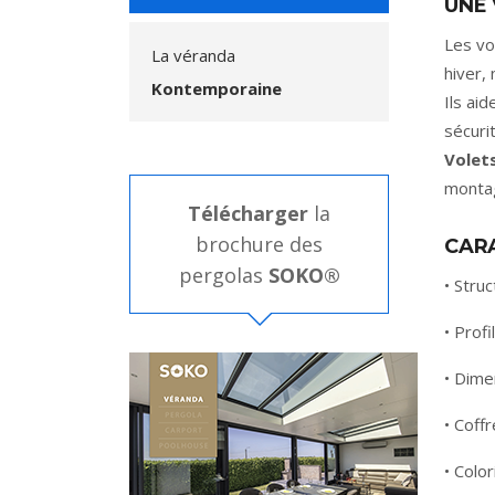
UNE 
Les vo
La véranda
hiver,
Kontemporaine
Ils ai
sécuri
Volet
montag
Télécharger
la
brochure des
CAR
pergolas
SOKO®
• Stru
• Prof
• Dime
• Coff
• Colo