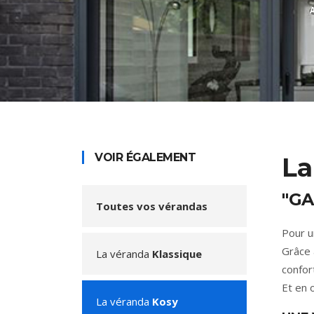
VOIR ÉGALEMENT
La
"G
Toutes vos vérandas
Pour u
Grâce 
La véranda
Klassique
confor
Et en 
La véranda
Kosy